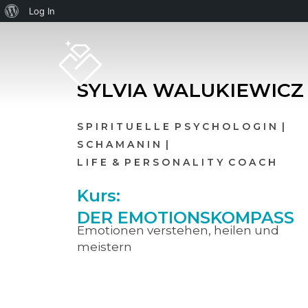
Log In
SYLVIA WALUKIEWICZ
S P I R I T U E L L E P S Y C H O L O G I N |
S C H A M A N I N |
L I F E & P E R S O N A L I T Y C O A C H
Kurs:
DER EMOTIONSKOMPASS
Emotionen verstehen, heilen und
meistern