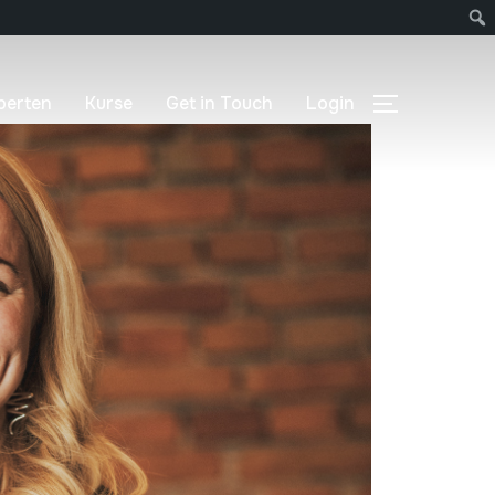
perten
Kurse
Get in Touch
Login